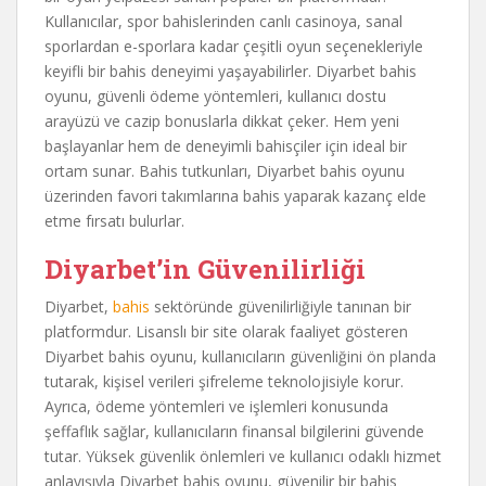
Kullanıcılar, spor bahislerinden canlı casinoya, sanal
sporlardan e-sporlara kadar çeşitli oyun seçenekleriyle
keyifli bir bahis deneyimi yaşayabilirler. Diyarbet bahis
oyunu, güvenli ödeme yöntemleri, kullanıcı dostu
arayüzü ve cazip bonuslarla dikkat çeker. Hem yeni
başlayanlar hem de deneyimli bahisçiler için ideal bir
ortam sunar. Bahis tutkunları, Diyarbet bahis oyunu
üzerinden favori takımlarına bahis yaparak kazanç elde
etme fırsatı bulurlar.
Diyarbet’in Güvenilirliği
Diyarbet,
bahis
sektöründe güvenilirliğiyle tanınan bir
platformdur. Lisanslı bir site olarak faaliyet gösteren
Diyarbet bahis oyunu, kullanıcıların güvenliğini ön planda
tutarak, kişisel verileri şifreleme teknolojisiyle korur.
Ayrıca, ödeme yöntemleri ve işlemleri konusunda
şeffaflık sağlar, kullanıcıların finansal bilgilerini güvende
tutar. Yüksek güvenlik önlemleri ve kullanıcı odaklı hizmet
anlayışıyla Diyarbet bahis oyunu, güvenilir bir bahis