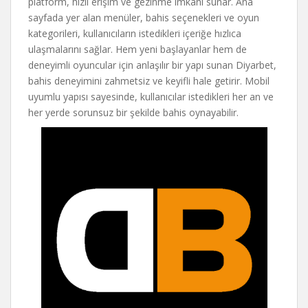
platform, hızlı erişim ve gezinme imkanı sunar. Ana
sayfada yer alan menüler, bahis seçenekleri ve oyun
kategorileri, kullanıcıların istedikleri içeriğe hızlıca
ulaşmalarını sağlar. Hem yeni başlayanlar hem de
deneyimli oyuncular için anlaşılır bir yapı sunan Diyarbet,
bahis deneyimini zahmetsiz ve keyifli hale getirir. Mobil
uyumlu yapısı sayesinde, kullanıcılar istedikleri her an ve
her yerde sorunsuz bir şekilde bahis oynayabilir.