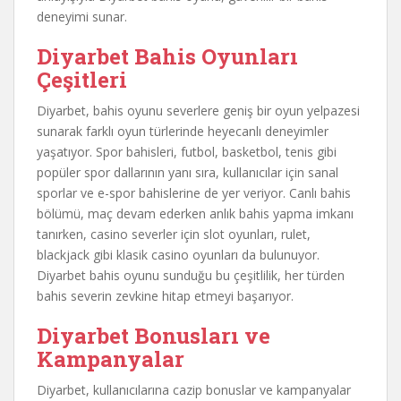
deneyimi sunar.
Diyarbet Bahis Oyunları
Çeşitleri
Diyarbet, bahis oyunu severlere geniş bir oyun yelpazesi
sunarak farklı oyun türlerinde heyecanlı deneyimler
yaşatıyor. Spor bahisleri, futbol, basketbol, tenis gibi
popüler spor dallarının yanı sıra, kullanıcılar için sanal
sporlar ve e-spor bahislerine de yer veriyor. Canlı bahis
bölümü, maç devam ederken anlık bahis yapma imkanı
tanırken, casino severler için slot oyunları, rulet,
blackjack gibi klasik casino oyunları da bulunuyor.
Diyarbet bahis oyunu sunduğu bu çeşitlilik, her türden
bahis severin zevkine hitap etmeyi başarıyor.
Diyarbet Bonusları ve
Kampanyalar
Diyarbet, kullanıcılarına cazip bonuslar ve kampanyalar