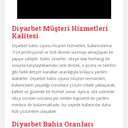
Diyarbet Müşteri Hizmetleri
Kalitesi
Diyarbet bahis oyunu müşteri hizmetleri, kullanıcılarına
7/24 profesyonel ve hızlı destek sunmayı amaçlayan bir
yapıya sahiptir. Bahis severler, siteye dair herhangi bir
sorunla karşılaştıklarında canlı destek, e-posta ve telefon
gibi farklı iletişim kanalları aracılığıyla kolayca yardım
alabilirler. Diyarbet bahis oyunu müşteri temsilcileri,
kullanıcıların yaşadığı sorunlara çözüm odaklı yaklaşarak,
kaliteli ve güvenilir bir hizmet sunar. Ayrıca, site üzerinde
sıkça sorulan sorulara yer verilen kapsamlı bir yardım
merkezi de bulunmaktadır, bu sayede kullanıcılar daha
hızlı çözümlere ulaşabilir.
Diyarbet Bahis Oranları