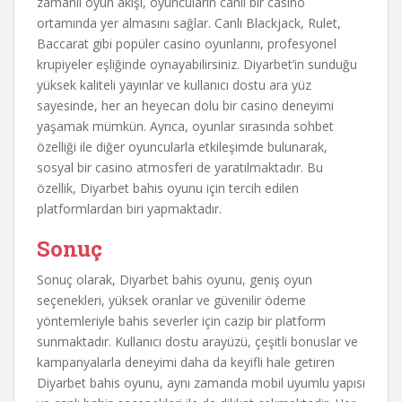
zamanlı oyun akışı, oyuncuların canlı bir casino
ortamında yer almasını sağlar. Canlı Blackjack, Rulet,
Baccarat gibi popüler casino oyunlarını, profesyonel
krupiyeler eşliğinde oynayabilirsiniz. Diyarbet’in sunduğu
yüksek kaliteli yayınlar ve kullanıcı dostu ara yüz
sayesinde, her an heyecan dolu bir casino deneyimi
yaşamak mümkün. Ayrıca, oyunlar sırasında sohbet
özelliği ile diğer oyuncularla etkileşimde bulunarak,
sosyal bir casino atmosferi de yaratılmaktadır. Bu
özellik, Diyarbet bahis oyunu için tercih edilen
platformlardan biri yapmaktadır.
Sonuç
Sonuç olarak, Diyarbet bahis oyunu, geniş oyun
seçenekleri, yüksek oranlar ve güvenilir ödeme
yöntemleriyle bahis severler için cazip bir platform
sunmaktadır. Kullanıcı dostu arayüzü, çeşitli bonuslar ve
kampanyalarla deneyimi daha da keyifli hale getiren
Diyarbet bahis oyunu, aynı zamanda mobil uyumlu yapısı