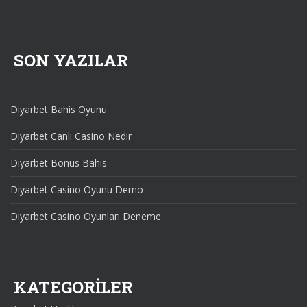
SON YAZILAR
Diyarbet Bahis Oyunu
Diyarbet Canlı Casino Nedir
Diyarbet Bonus Bahis
Diyarbet Casino Oyunu Demo
Diyarbet Casino Oyunları Deneme
KATEGORİLER